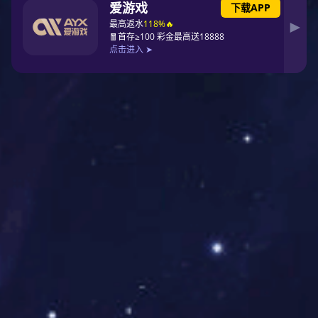
数。
13.大多数天线的长度等于某一特定频率的λ/4或λ/2(λ为波长)。因此
在EMC规范中，不容许导线或走线在某一特定频率的λ/20以下工作，因为
这会使它突然变成一根高效能的天线，()会造成谐振。
14.铁氧体磁珠可以看作()。在低频时，电阻被电感短路，电流流向();
在高频时，电感的高感抗迫使电流流向()。在高频时，使用铁氧体磁珠代
替电感器。
15.布局布线的最佳准则是()。
二、判断
1.PCB上的互连线就是传输线. ( )
2.PCB的介电常数越大.阻抗越大.( )