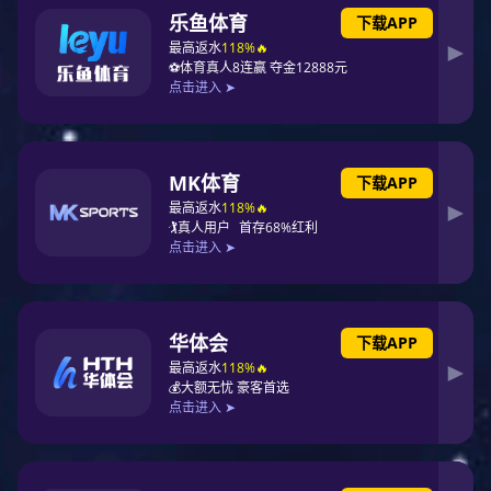
5.信号在PCB(Er为4)带状线中的速度为:()。
6.PCB的表面处理方式有：()。
7.信号沿50欧姆阻抗线传播.遇到一阻抗突变点.此处阻抗为75欧姆.则
在此处的信号反身系数为()。
8.按IPC标准.PTH孔径公差为:()NPTH孔径公差为：()。
9.1mm宽的互连线(1OZ铜厚)可以承载()电流。
10.差分信号线布线的基本原则：()。
11.在高频PCB设计中，信号走线成为电路的一部分，在高于500MHz
频率的情况下，走线具有()特性。
12.最高的EMI频率也称为()，它是信号上升时间而不是信号频率的函