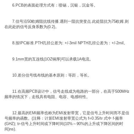
6.PCB的表面处理方式有：喷锡，沉银，沉金等。
7.信号沿50欧姆阻抗线传播.遇到一阻抗突变点.此处阻抗为75欧姆.则
在此处的信号反身系数为(0.2)。
8.按IPC标准.PTH孔径公差为: +/-3mil NPTH孔径公差为：+/-2mil。
9.1mm宽的互连线(1OZ铜厚)可以承载1A电流。
10.差分信号线布线的基本原则：等距，等长。
11.在高频PCB设计中，信号走线成为电路的一部分，在高于500MHz
频率的情况下，走线具有电阻、电容、电感特性。
12.最高的EMI频率也称为EMI发射带宽，它是信号上升时间而不是信
号频率的函数。(注释：计算EMI发射带宽公式为 f=0.35/tr 式中 f-频率
(GHZ); tr-信号上升时间或下降时间(10%～90%的上升或下降区间的时
间)ns).