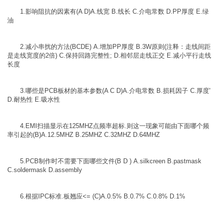
1.影响阻抗的因素有(A D)A.线宽 B.线长 C.介电常数 D.PP厚度 E.绿
油
2.减小串扰的方法(BCDE) A.增加PP厚度 B.3W原则(注释：走线间距
是走线宽度的2倍) C.保持回路完整性; D.相邻层走线正交 E.减小平行走线
长度
3.哪些是PCB板材的基本参数(A C D)A.介电常数 B.损耗因子 C.厚度'
D.耐热性 E.吸水性
4.EMI扫描显示在125MHZ点频率超标.则这一现象可能由下面哪个频
率引起的(B)A.12.5MHZ B.25MHZ C.32MHZ D.64MHZ
5.PCB制作时不需要下面哪些文件(B D ) A.silkcreen B.pastmask
C.soldermask D.assembly
6.根据IPC标准.板翘应<= (C)A.0.5% B.0.7% C.0.8% D.1%