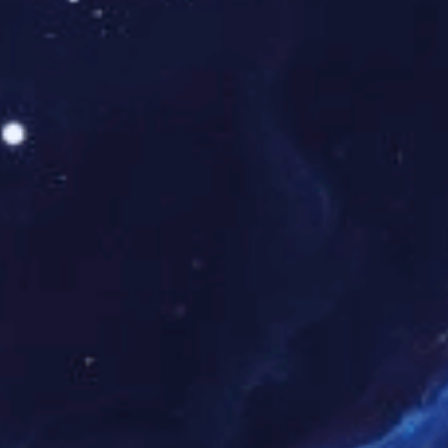
3.降底PP介质的厚度可以减小串扰.( )
4.信号线跨平面时阻抗会发生变化.( )
5.差分信号不需要参考回路平面.( )
6.回流焊应用于插件零件.波峰焊应用于贴片零件.( )
7.高频信号的回路是沿着源端与终端两点距离最短路径返回.( )
8.USB2.0差分的阻抗是100欧姆.( )
9.PCB板材参数中TG的含义是分解温度.( )
10.信号电流在高频时会集中在导线的表面.( )
三、选择