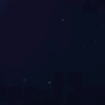
D.耐热性
E.吸水性
4.EMI扫描显示在125MHZ点频率超标.则这一现象可能由下面哪个频
率引起的( )
A.12.5MHZ
B.25MHZ
C.32MHZ
D.64MHZ
5.PCB制作时不需要下面哪些文件( )