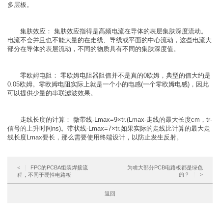
多层板。
集肤效应： 集肤效应指得是高频电流在导体的表层集肤深度流动。
电流不会并且也不能大量的在走线、导线或平面的中心流动，这些电流大
部分在导体的表层流动，不同的物质具有不同的集肤深度值。
零欧姆电阻： 零欧姆电阻器阻值并不是真的0欧姆，典型的值大约是
0.05欧姆。零欧姆电阻实际上就是一个小的电感(一个零欧姆电感)，因此
可以提供少量的串联滤波效果。
走线长度的计算： 微带线-Lmax=9×tr.(Lmax-走线的最大长度cm，tr-
信号的上升时间ns)。带状线-Lmax=7×tr.如果实际的走线比计算的最大走
线长度Lmax要长，那么需要使用终端设计，以防止发生反射。
FPC的PCBA组装焊接流
为啥大部分PCB电路板都是绿色
<
的？
程，不同于硬性电路板
>
返回