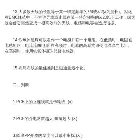
13.大多数天线的长度等于某一特定频率的λ/4或λ/2(λ为波长)。因此
在EMC规范中，不容许导线或走线在某一特定频率的λ/20以下工作，因为
这会使它突然变成一根高效能的天线，电感和电容会造成谐振。
14.铁氧体磁珠可以看作一个电感并联一个电阻。在低频时，电阻被
电感短路，电流流向电感;在高频时，电感的高感抗迫使电流流向电阻。
在高频时，使用铁氧体磁珠代替电感器。
15.布局布线的最佳准则是磁通量最小化。
二、判断
1.PCB上的互连线就是传输线. (x)
2.PCB的介电常数越大.阻抗越大.(X)
3.降底PP介质的厚度可以减小串扰.(X )