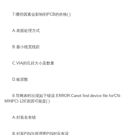
7.哪些因素会影响到PCB的价格( )
A.表面处理方式
B.最小线宽线距
C.VIA的孔径大小及数量
D.板层数
8.导网表时出现如下错误:ERROR:Canot find device file for'CN-
MINPCI-126'原因可能是( )
A.封装名有错
B.封装PIN与原理图PIN对应有误