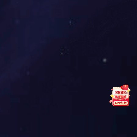
B.3W原则
C.保持回路完整性;
D.相邻层走线正交
E.减小平行走线长度
3.哪些是PCB板材的基本参数( )
A.介电常数
B.损耗因子
C.厚度