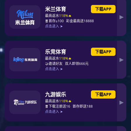
来源：网络
以下是深圳某公司的PCB工程师面试题目，来试下你会几题。(答案
在最下方)
本文引用地址：//wxtgame.com/zhuanjiajiangtang/39-147.html
一、填空
1.PCB上的互连线按类型可分为()和() 。
2.引起串扰的两个因素是()和()。
3.EMI的三要素：()。
4.1OZ铜 的厚度是()。