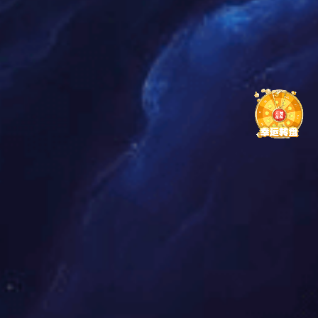
1、影响阻抗的因素有( )
A.线宽
B.线长
C.介电常数
D.PP厚度
E.绿油
2.减小串扰的方法( )
A.增加PP厚度