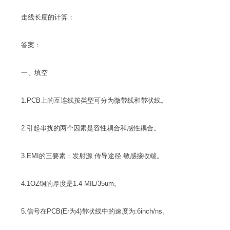
走线长度的计算：
答案：
一、填空
1.PCB上的互连线按类型可分为微带线和带状线。
2.引起串扰的两个因素是容性耦合和感性耦合。
3.EMI的三要素：发射源 传导途径 敏感接收端。
4.1OZ铜的厚度是1.4 MIL/35um。
5.信号在PCB(Er为4)带状线中的速度为:6inch/ns。