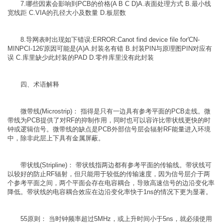
7.哪些因素会影响到PCB的价格(A B C D)A.表面处理方式 B.最小线
宽线距 C.VIA的孔径大小及数量 D.板层数
8.导网表时出现如下错误:ERROR:Canot find device file for'CN-
MINPCI-126'原因可能是(A)A.封装名有错 B.封装PIN与原理图PIN对应有
误 C.库里缺少此封装的PAD D.零件库里没有此封装
四、术语解释
微带线(Microstrip)： 指得是只有一边具有参考平面的PCB走线。微
带线为PCB提供了对RF的抑制作用，同时也可以容许比带状线更快的时
钟或逻辑信号。微带线的缺点是PCB外部信号层会辐射RF能量进入环境
中，除非此层上下具有金属屏蔽。
带状线(Stripline)： 带状线指两边都有参考平面的传输线。带状线可
以较好的防止RF辐射，但只能用于较低的传输速度，因为信号层介于两
个参考平面之间，两个平面会存在电容耦合，导致高速信号的边沿变化率
降低。带状线的电容耦合效应在边沿变化率快于1ns的情况下更为显著。
55原则： 当时钟频率超过5MHz，或上升时间小于5ns，就必须使用