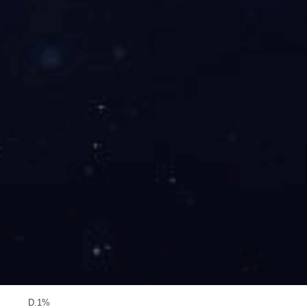
A.silkcreen
B.pastmask
C.soldermask
D.assembly
6.根据IPC标准.板翘应<= ( )
A.0.5%
B.0.7%
C.0.8%
D.1%