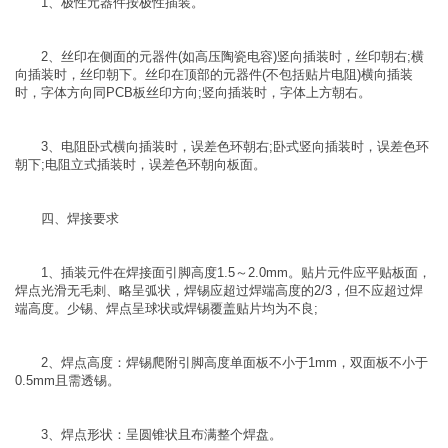
1、极性元器件按极性插装。
2、丝印在侧面的元器件(如高压陶瓷电容)竖向插装时，丝印朝右;横
向插装时，丝印朝下。丝印在顶部的元器件(不包括贴片电阻)横向插装
时，字体方向同PCB板丝印方向;竖向插装时，字体上方朝右。
3、电阻卧式横向插装时，误差色环朝右;卧式竖向插装时，误差色环
朝下;电阻立式插装时，误差色环朝向板面。
四、焊接要求
1、插装元件在焊接面引脚高度1.5～2.0mm。贴片元件应平贴板面，
焊点光滑无毛刺、略呈弧状，焊锡应超过焊端高度的2/3，但不应超过焊
端高度。少锡、焊点呈球状或焊锡覆盖贴片均为不良;
2、焊点高度：焊锡爬附引脚高度单面板不小于1mm，双面板不小于
0.5mm且需透锡。
3、焊点形状：呈圆锥状且布满整个焊盘。