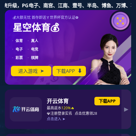

征途国际
征途国际
了解最新前沿资讯信息
征途国际动态
行业资讯
展会活动
专家讲堂
FPC的PCBA组装焊接流程，不同于硬性
电路板
发布日期：2018-06-12
发布者： 征途国际官网-追求健康,你我一起成长