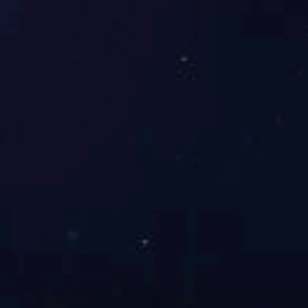
2)温度曲线的设置：
在炉温调试中，因为FPC的均温性不好，所以最好采用升温/保温/回
流的温度曲线方式，这样各温区的参 数易于控制一些，另外FPC和元件
受热冲击的影响都要小一些。根据经验，最好将炉温调到焊锡膏技术要求
值 的下限，回焊炉的风速一般都采用炉子所能采用的最低风速，回焊炉
链条稳定性要好,不能有抖动。
5. FPC的检验、测试和分板：
由于载板在炉中吸热，特别是铝质载板，出炉时温度较高，所以最好
是在出炉口增加强制冷却风扇，帮助 快速降温。同时，作业员需带隔热
手套，以免被高温载板烫伤。从载板上拿取完成焊接的FPC时，用力要均
匀， 不能使用蛮力，以免FPC被撕裂或产生折痕。
取下的FPC放在5倍以上放大镜下目视检验，重点检查表面残胶、变
色、金手指沾锡、锡珠、IC引脚空焊、连焊等问题。由于FPC表面不可能
很平整，使AOI的误判率很高，所以FPC一般不适合作AOI检查，但通过
借助专用的测试治具，FPC可以完成ICT、FCT的测试。