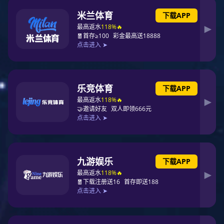
浏览量：(8354)次浏览
来源：网络收藏
FPC又称柔性电路板，FPC的PCBA组装焊接流程与硬性电路板的组
装有很大的不同，因为FPC板子的硬度不够，较柔软，如果不使用专用载
板，就无法完成固定和传输，也就无法完成印刷、贴片、过炉等基本SMT
工序。
本文引用地址：//wxtgame.com/zhuanjiajiangtang/39-162.html
一.FPC的预处理
FPC板子较柔软，出厂时一般不是真空包装，在运输和存储过程中易
吸收空气中的水分，需在SMT投线前作预烘烤处理，将水分缓慢强行排
出。否则，在回流焊接的高温冲击下，FPC吸收的水分快速气化变成水蒸
气突出FPC，易造成FPC分层、起泡等不良。