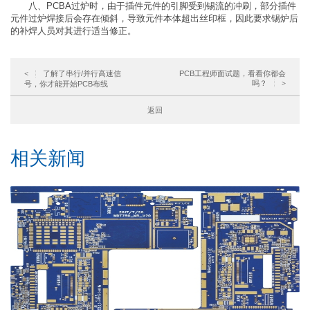
八、PCBA过炉时，由于插件元件的引脚受到锡流的冲刷，部分插件
元件过炉焊接后会存在倾斜，导致元件本体超出丝印框，因此要求锡炉后
的补焊人员对其进行适当修正。
了解了串行/并行高速信
PCB工程师面试题，看看你都会
<
吗？
号，你才能开始PCB布线
>
返回
相关新闻