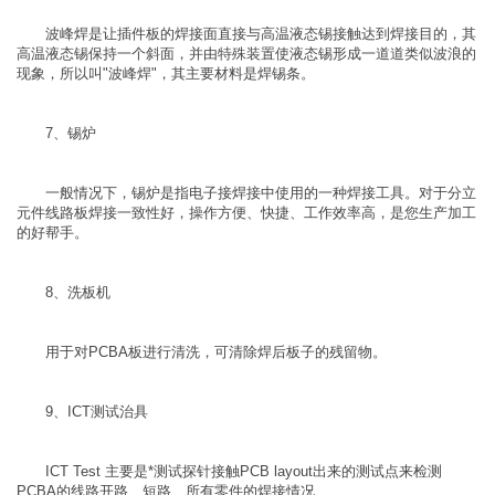
波峰焊是让插件板的焊接面直接与高温液态锡接触达到焊接目的，其
高温液态锡保持一个斜面，并由特殊装置使液态锡形成一道道类似波浪的
现象，所以叫"波峰焊"，其主要材料是焊锡条。
7、锡炉
一般情况下，锡炉是指电子接焊接中使用的一种焊接工具。对于分立
元件线路板焊接一致性好，操作方便、快捷、工作效率高，是您生产加工
的好帮手。
8、洗板机
用于对PCBA板进行清洗，可清除焊后板子的残留物。
9、ICT测试治具
ICT Test 主要是*测试探针接触PCB layout出来的测试点来检测
PCBA的线路开路、短路、所有零件的焊接情况