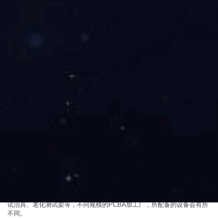
由于 FPC 以联板居多，可能在作 ICT、FCT 的测试以前，需要先做
分板，虽然使用刀片、剪刀等工具也可以完成分板作业，但是作业效率和
作业质量低下，报废率高。如果是异形FPC的大批量生产，建议制作专门
的FPC冲压分板模，进行冲压分割，可以大幅提高作业效率，同时冲裁出
的FPC边缘整齐美观，冲压切板时产生的内应力很低，可以有效避免焊点
锡裂。
在PCBA柔性电子的组装焊接过程， FPC的精确定位和固定是重点，
固定好坏的关键是制作合适的载板。其次是FPC的预烘烤、印刷、贴片和
回流焊。显然FPC的SMT工艺难度要比PCB硬板高很多，所以精确设定
工艺参数是必要的，同时，严密的生产制程管理也同样重要，必须保证作
业员严格执行SOP上的每一条规定，跟线工程师和IPQC应加强巡检，及
时发现产线的异常情况，分析原因并采取必要的措施，才能将FPC SMT
产线的不良率控制在几十个PPM之内。
在PCBA生产过程中，需要依靠很多的机器设备才能将一块板子组装
完成，往往一个工厂的机器设备的质量水平直接决定着制造的能力。
PCBA生产所需要的基本设备有锡膏印刷机、贴片机、回流焊、AOI
检测仪、元器件剪脚机、波峰焊、锡炉、洗板机、ICT测试治具、FCT测
试治具、老化测试架等，不同规模的PCBA加工厂，所配备的设备会有所
不同。