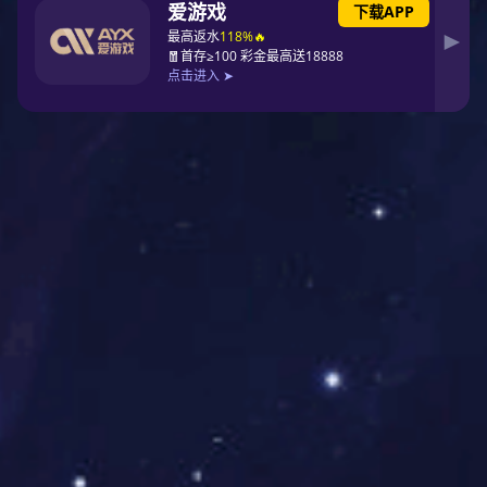
三.生产过程.
征途国际 在这里以普通载板为例详述FPC的SMT要点，使用硅胶板
或磁性治具时，FPC的固定要方便很多，不需要使用胶带，而印刷、贴
片、焊接等工序的工艺要点是一样的。
1. FPC的固定：
在进行SMT之前，首先需要将FPC精确固定在载板上。特别需要注意
的是，从FPC固定在载板上以后，到进行印刷、贴装和焊接之间的存放时
间越短越好。载板有带定位销和不带定位销两种。不带定位销的载板，需
与带定位销的定位模板配套使用，先将载板套在模板的定位销上，使定位
销通过载板上的定位孔露出来，将FPC一片一片套在露出的定位销上，再
用胶带固定，然后让载板与FPC定位模板分离，进行印刷、贴片和焊接。
带定位销的载板上已经固定有长约1.5mm的弹簧定位销若干个，可以将
FPC一片一片直接套在载板的弹簧定位销上，再用胶带固定。在印刷工
序，弹簧定位销可以完全被钢网压入载板内，不会影响印刷效果。
方法一(单面胶带固定)：用薄型耐高温单面胶带将 FPC 四边固定在