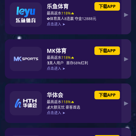
预烘烤条件一般为温度80-100℃时间4-8小时，特殊情况下，可以将温
度调高至125℃以上，但需相应缩短烘烤时间。烘烤前，一定要先作小样
试验，以确定FPC是否可以承受设定的烘烤温度，也可以向FPC制造商咨
询合适的烘烤条件。烘烤时，FPC堆叠不能太多，10-20PNL比较合适，
有些FPC制造商会在每PNL之间放一张纸片进行隔离，需确认这张隔离用
的纸片是否能承受设定的烘烤温度，如果不能需将隔离纸片抽掉以后，再
进行烘烤。烘烤后的FPC应该没有明显的变色、变形、起翘等不良，需由
IPQC抽检合格后才能投线。
二.专用载板的制作
根据电路板的CAD文件，读取FPC的孔定位数据，来制造高精度FPC
定位模板和专用载板，使定位模板上定位销的直径和载板上的定位孔、
FPC上定位孔的孔径相匹配。很多FPC因为要保护部分线路或是设计上的
原因并不是同一个厚度的，有的地方厚而有的地方要薄点，有的还有加强
金属板，所以载板和FPC的结合处需要按实际情况进行加工打磨挖槽的，
作用是在印刷和贴装时保证FPC是平整的。载板的材质要求轻薄、高强
度、吸热少、散热快，且经过多次热冲击后翘曲变形小。常用的载板材料
有合成石、铝板、硅胶板、特种耐高温磁化钢板等。