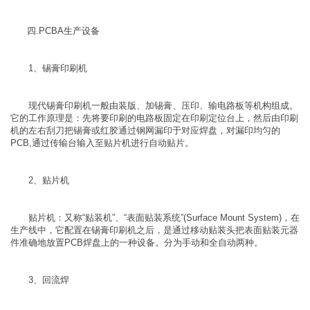
四.PCBA生产设备
1、锡膏印刷机
现代锡膏印刷机一般由装版、加锡膏、压印、输电路板等机构组成。
它的工作原理是：先将要印刷的电路板固定在印刷定位台上，然后由印刷
机的左右刮刀把锡膏或红胶通过钢网漏印于对应焊盘，对漏印均匀的
PCB,通过传输台输入至贴片机进行自动贴片。
2、贴片机
贴片机：又称“贴装机”、“表面贴装系统”(Surface Mount System)，在
生产线中，它配置在锡膏印刷机之后，是通过移动贴装头把表面贴装元器
件准确地放置PCB焊盘上的一种设备。分为手动和全自动两种。
3、回流焊