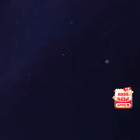
下，生产效率就要大打折扣了。
4. FPC的回流焊：
应采用强制性热风对流红外回流焊炉，这样FPC上的温度能较均匀地
变化，减少焊接不良的产生。如果是 使用单面胶带的，因为只能固定
FPC的四边，中间部分因在热风状态下变形，焊盘容易形成倾斜，熔锡
(高温 下的液态锡)会流动而产生空焊、连焊、锡珠，使制程不良率较高。
1)温度曲线测试方法：
由于载板的吸热性不同，FPC上元件种类的不同，它们在回流焊过程
中受热后温度上升的速度不同，吸收 的热量也不同，因此仔细地设置回
流焊炉的温度曲线，对焊接质量大有影响。比较稳妥的方法是，根据实际
生 产时的载板间隔，在测试板前后各放两块装有FPC的载板，同时在测
试载板的FPC上贴装有元件，用高温焊锡 丝将测试温探头焊在测试点
上，同时用耐高温胶带将探头导线固定在载板上。注意，耐高温胶带不能
将测试点 覆盖住。测试点应选在靠近载板各边的焊点和QFP引脚等处，
这样的测试结果更能反映真实情况。