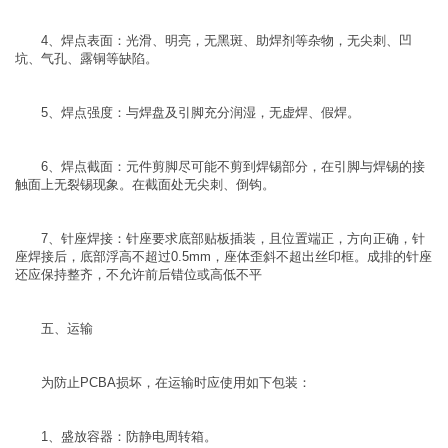
4、焊点表面：光滑、明亮，无黑斑、助焊剂等杂物，无尖刺、凹
坑、气孔、露铜等缺陷。
5、焊点强度：与焊盘及引脚充分润湿，无虚焊、假焊。
6、焊点截面：元件剪脚尽可能不剪到焊锡部分，在引脚与焊锡的接
触面上无裂锡现象。在截面处无尖刺、倒钩。
7、针座焊接：针座要求底部贴板插装，且位置端正，方向正确，针
座焊接后，底部浮高不超过0.5mm，座体歪斜不超出丝印框。成排的针座
还应保持整齐，不允许前后错位或高低不平
五、运输
为防止PCBA损坏，在运输时应使用如下包装：
1、盛放容器：防静电周转箱。