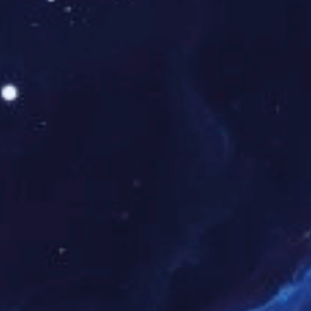
载板上，不让 FPC 有偏移和起翘，胶带粘度应适中,回流焊后必须易剥
离,且在FPC上无残留胶剂。如果使用自动胶带机，能快速切好长短一致
的胶带，可以显著提高效率，节约成本，避免浪费。
方法二(双面胶带固定)：先用耐高温双面胶带贴在载板上，效果与硅
胶板一样，再将 FPC 粘贴到载板，要特别注意胶带粘度不能太高,否则回
流焊后剥离时,很容易造成FPC撕裂。在反复多次过炉以后，双面胶带的
粘度会逐步变低，粘度低到无法可靠固定FPC时必须立即更换。此工位是
防止FPC脏污的重点工位，需要戴手指套作业。载板重复使用前，需作适
当清理，可以用无纺布蘸清洗剂擦洗，也可以使用防静电粘尘滚筒，以除
去表面灰尘、锡珠等异物。取放FPC时切忌太用力，FPC较脆弱，容易产
生折痕和断裂。
2. FPC的锡膏印刷：
FPC对焊锡膏的成分没有很特别的要求，锡球颗粒的大小和金属含量
等以FPC上有没有细间距IC为准，但 FPC对焊锡膏的印刷性能要求较
高，焊锡膏应具有优良的触变性，焊锡膏应该能够很容易印刷脱模并且能
牢固 地附着在FPC表面，不会出现脱模不良阻塞钢网漏孔或印刷后产生
塌陷等不良。